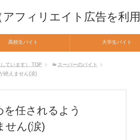
M（アフィリエイト広告を利
高校生バイト
大学生バイト
用しています）
TOP
スーパーのバイト
絶えません(涙)
めを任されるよう
せん(涙)