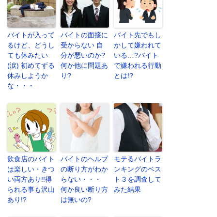
バイトが入って
バイトの面接に
バイト先でもし
るけど、どうし
受からない 自
かして嫌われて
ても休みたい
分が悪いのか?
いる…?バイト
(涙) 初めてずる
何か他に問題あ
で嫌われる行動
休みしようか
り?
とは!?
な・・・
飲食店のバイト
バイトのヘルプ
モテるバイトラ
は楽しい・きつ
の断り方がわか
ンキングのベス
い両方あり!!得
らない・・・
ト３を調査して
られる事も沢山
何か良い断り方
みた結果
あり!?
は無いの?