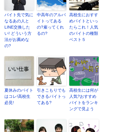
バイト先で気に
中高年のアルバ
高校生におすす
なるあの人と
イトってある
めバイトといっ
LINE交換した
の?雇ってくれ
たらこれ！人気
い! どういう方
るの?
のバイトの種類
法がお薦めな
ベスト５
の?
夏休みのバイト
引きこもりでも
高校生には何が
はコレ!高校生
できるバイトっ
人気?おすすめ
必見!
てある?
バイトをランキ
ングで見よう