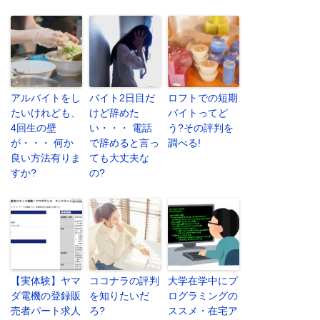
アルバイトをし
バイト2日目だ
ロフトでの短期
たいけれども、
けど辞めた
バイトってど
4回生の壁
い・・・ 電話
う?その評判を
が・・・ 何か
で辞めると言っ
調べる!
良い方法有りま
ても大丈夫な
すか?
の?
【実体験】ヤマ
ココナラの評判
大学在学中にプ
ダ電機の登録販
を知りたいだ
ログラミングの
売者パート求人
ろ?
ススメ・在宅ア