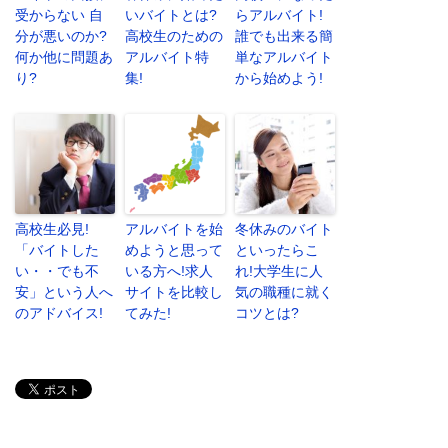
受からない 自
いバイトとは?
らアルバイト!
分が悪いのか?
高校生のための
誰でも出来る簡
何か他に問題あ
アルバイト特
単なアルバイト
り?
集!
から始めよう!
高校生必見!
アルバイトを始
冬休みのバイト
「バイトした
めようと思って
といったらこ
い・・でも不
いる方へ!求人
れ!大学生に人
安」という人へ
サイトを比較し
気の職種に就く
のアドバイス!
てみた!
コツとは?