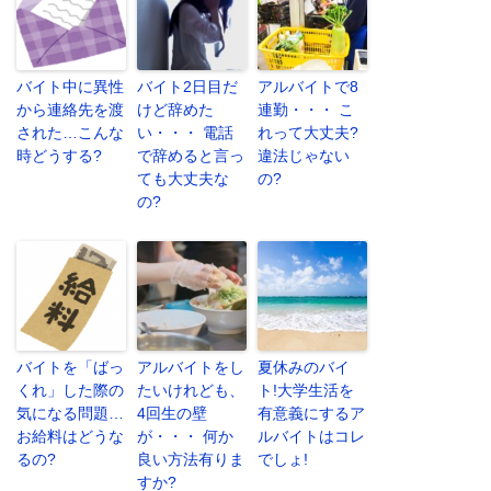
バイト中に異性
バイト2日目だ
アルバイトで8
から連絡先を渡
けど辞めた
連勤・・・ こ
された…こんな
い・・・ 電話
れって大丈夫?
時どうする?
で辞めると言っ
違法じゃない
ても大丈夫な
の?
の?
バイトを「ばっ
アルバイトをし
夏休みのバイ
くれ」した際の
たいけれども、
ト!大学生活を
気になる問題…
4回生の壁
有意義にするア
お給料はどうな
が・・・ 何か
ルバイトはコレ
るの?
良い方法有りま
でしょ!
すか?