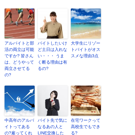
アルバイトと部
バイトしたいけ
大学生にリゾー
活の両立は可能
ど土日は入れな
トバイトがオス
ですか? 皆さん
い・・・ うま
スメな理由3点
は、どうやって
く断る理由は有
両立させてる
るの?
の?
中高年のアルバ
バイト先で気に
在宅ワークって
イトってある
なるあの人と
高校生でもでき
の?雇ってくれ
LINE交換した
る?