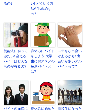
るの?
い! どういう方
法がお薦めな
の?
芸能人に会って
春休みにバイト
ステキな出会い
みたい! 会える
をしよう!大学
があるかも! 出
バイトはどんな
生におススメの
会いが多いアル
ものが有るの?
短期バイトと
バイトって?
は?
バイトの面接に
春休みに始めた
高校生になった