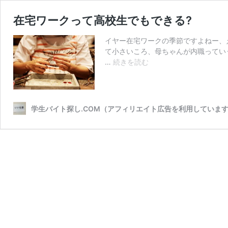
在宅ワークって高校生でもできる?
イヤー在宅ワークの季節ですよねー、え
て小さいころ、母ちゃんが内職ってい
在
…
続きを読む
宅
ワ
ー
ク
学生バイト探し.COM（アフィリエイト広告を利用していま
っ
て
高
校
生
で
も
で
き
る?